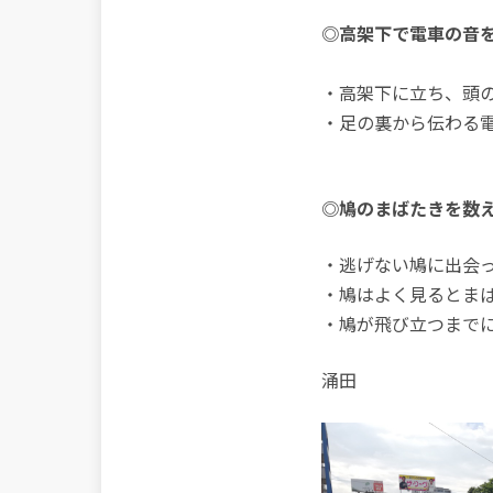
◎高架下で電車の音を
・高架下に立ち、頭
・足の裏から伝わる
◎鳩のまばたきを数
・逃げない鳩に出会
・鳩はよく見るとま
・鳩が飛び立つまでに
涌田