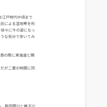
は江戸時代中頃まで
降灰による湿地帯を利
て徐々に今の姿になっ
ような気分で歩いてみ
開港の際に東海道と開
らだが二重の時間に同
み、新田間川と帷子川