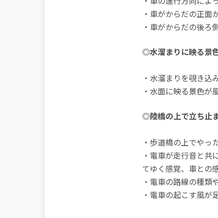
・車の進行方向によ
・車がからだの正面か
・車がからだの後ろ
◎水溜まりに映る景色
・水溜まりを覗き込
・水面に映る景色が
◎陸橋の上で立ち止ま
・歩道橋の上でやっ
・電車が走行音と共
てゆく感覚、車との
・電車の路線の種類
・電車の起こす風が