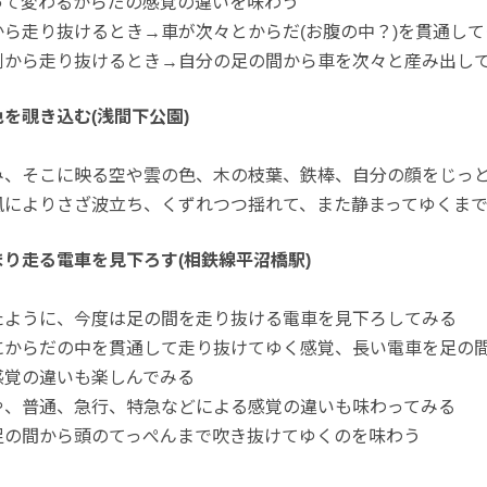
って変わるからだの感覚の違いを味わう
ら走り抜けるとき→車が次々とからだ(お腹の中？)を貫通し
側から走り抜けるとき→自分の足の間から車を次々と産み出し
を覗き込む(浅間下公園)
み、そこに映る空や雲の色、木の枝葉、鉄棒、自分の顔をじっ
風によりさざ波立ち、くずれつつ揺れて、また静まってゆくま
り走る電車を見下ろす(相鉄線平沼橋駅)
たように、今度は足の間を走り抜ける電車を見下ろしてみる
にからだの中を貫通して走り抜けてゆく感覚、長い電車を足の
感覚の違いも楽しんでみる
や、普通、急行、特急などによる感覚の違いも味わってみる
足の間から頭のてっぺんまで吹き抜けてゆくのを味わう