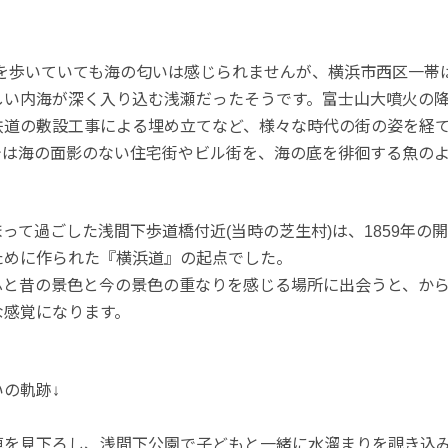
街を歩いていても海の匂いは感じられませんが、横浜市西区一帯
しい内海が深く入り込む浅瀬だったそうです。富士山大噴火の
鉄道の敷設工事による埋め立てなど、様々な時代の街の姿を経
今は海の面影のない住宅街やビル街を、海の底を徘徊する魚の
って過ごした浅間下歩道橋付近(当時の芝生村)は、1859年の
ために作られた『横浜道』の起点でした。
ふと昔の景色と今の景色の重なりを感じる場所に出会うと、か
な感覚になります。
の軌跡↓
車を見下ろし、浅間下公園で子どもと一緒に水溜まりを覗き込