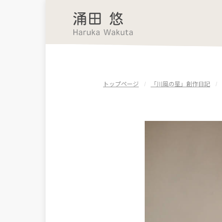
トップページ
「川風の星」創作日記