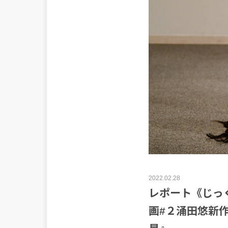
2022.02.28
レポート《じっ
画#２涌田悠新