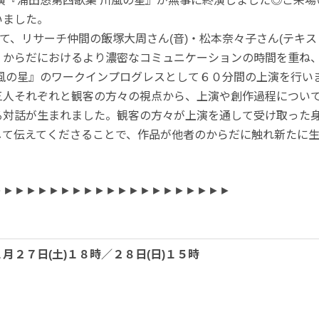
演『涌田悠第四歌集 川風の星』が無事に終演しました◎ご来
いました。
経て、リサーチ仲間の飯塚大周さん(音)・松本奈々子さん(テキス
・からだにおけるより濃密なコミュニケーションの時間を重ね
川風の星』のワークインプログレスとして６０分間の上演を行い
三人それぞれと観客の方々の視点から、上演や創作過程につい
る対話が生まれました。観客の方々が上演を通して受け取った
して伝えてくださることで、作品が他者のからだに触れ新たに
►►►►►►►►►►►►►►►►►►►►►
月２７日(土)１８時／２８日(日)１５時