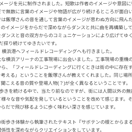
イメージを元に制作されました。短歌は作者のイメージや意図に
だで無数に言葉のイメージや物語が広がり続けるところが面白
では飯塚さんの音を通して言葉のイメージが思わぬ方向に飛ん
そのイメージをからだで深めながらダンスと共に曲を再構築し
をダンスと音の双方からのコミュニケーションにより広げてゆ
だ探り続けてゆきたいです。
、横浜港へフィールドレコーディングへも行きました。
大な横浜アリーナの工事現場に出会いました。工事現場の重機
から、「フィールドレコーディングに行くときは街の中に存在
を考える」ということを飯塚さんが教えてくれました。同じ場
聞こえる音の質や登場人物(？)が全く異なるということです。
街歩きを続ける中で、当たり前なのですが、街には人間以外の無
て様々な音や気配を発しているということを改めて感じます。
からだで飛び移るように歩く味わい深さを感じています。
の街歩き体験から執筆されたテキスト『サボテンの根とからま
関係性を深めながらクリエイションをしています。