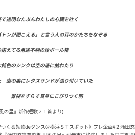
底で透明なたぶんわたしの心臓を吐く
ゴトンが聞こえる」と言う人の耳のかたちをなぞる
の抱えてる用途不明の段ボール箱
む鈍色のシンクは空の底に触れたり
た 歯の裏にレタスサンドが張り付いていた
袋をずらす真昼にこびりつく羽
川風の星』新作短歌２１首より)
つくる短歌deダンス＠横浜ＳＴスポット》プレ企画#２涌田