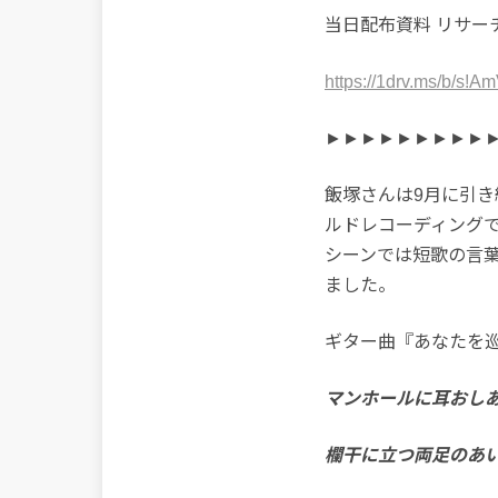
当日配布資料 リサ
https://1drv.ms/b/
►►►►►►►►►
飯塚さんは9月に引
ルドレコーディング
シーンでは短歌の言
ました。
ギター曲『あなたを
マンホールに耳おし
欄干に立つ両足のあ