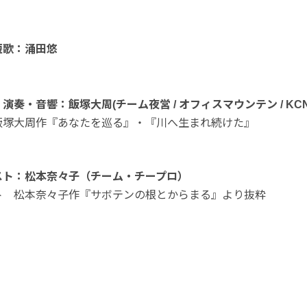
短歌：涌田悠
奏・音響：飯塚大周(チーム夜営 / オフィスマウンテン / KCN
飯塚大周作『あなたを巡る』・『川へ生まれ続けた』
スト：松本奈々子（チーム・チープロ）
ト 松本奈々子作『サボテンの根とからまる』より抜粋