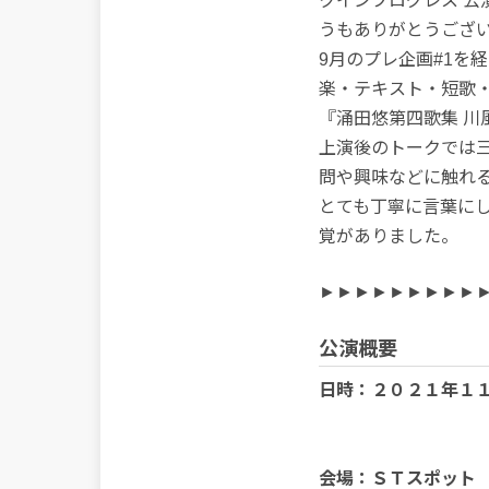
クインプログレス 公
うもありがとうござ
9月のプレ企画#1を
楽・テキスト・短歌
『涌田悠第四歌集 
上演後のトークでは
問や興味などに触れ
とても丁寧に言葉に
覚がありました。
►►►►►►►►►
公演概要
日時：２０２１年１１
会場：ＳＴスポット