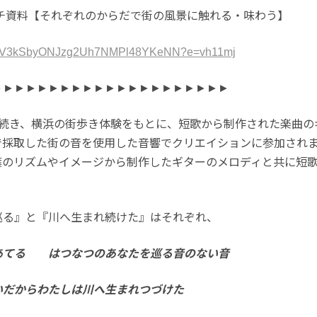
ーチ資料【それぞれのからだで街の風景に触れる・味わう】
s!AmV3kSbyONJzg2Uh7NMPl48YKeNN?e=vh11mj
►►►►►►►►►►►►►►►►►►►►►
き続き、横浜の街歩き体験をもとに、短歌から制作された楽曲の
で採取した街の音を使用した音響でクリエイションに参加され
葉のリズムやイメージから制作したギターのメロディと共に短
巡る』と『川へ生まれ続けた』はそれぞれ、
あてる はつなつのあなたを巡る音のない音
いだからわたしは川へ生まれつづけた