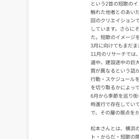
という2首の短歌の
触れた他者とのあい
回のクリエイション
しています。さらに
た。短歌のイメージ
3月に向けてもまだま
11月のリサーチでは
道中、建設途中の巨
質が異なるという話
行動・スケジュール
を切り取るかによって
6月から季節を巡り
時進行で存在してい
で、その層の視点を
松本さんとは、横浜
ト・からだ・短歌の