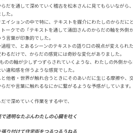
からだを通して深めていく稽古を松本さんに見てもらいながら
ました。
リエイションの中で特に、テキストを媒介にわたしのからだに
、トークでの「テキストを通して涌田さんのからだの軸を外側
いう言葉が印象的でした。
ン過程で、とあるシーンのテキストの語り口の視点が変えられ
変わるだけで、からだの感覚には奇妙な変化がありました。
うものの軸が少しずつずらされていくような、わたしの外側か
ない違和感を伴うような感覚でした。
しと他者・世界が触れ合うときにそのあいだに生じる摩擦や、
からだや言葉に触れるなにかに繋がるような予感がしています
らだで深めていく作業をする中で、
底で透明なたぶんわたしの心臓を吐く
を張り付けて住宅街をつるつるうねる