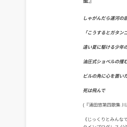
星』
しゃがんだら運河の
「こうするとガタン
遠い夏に駆ける少年
油圧式ショベルの攫
ビルの角に心を置い
死は飛んで 胃
(『涌田悠第四歌集 
《じっくりとみんなで