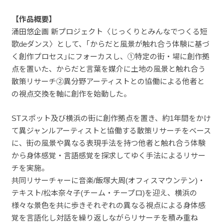
【作品概要】
涌田悠企画 新プロジェクト〈じっくりとみんなでつくる短
歌deダンス〉として、｢からだと風景が触れ合う体験に基づ
く創作プロセス｣にフォーカスし、➀特定の街・場に創作拠
点を置いた、からだと言葉を媒介に土地の風景と触れ合う
散策リサーチ②異分野アーティストとの協働による他者と
の視点交換を軸に創作を始動した。
STスポット及び横浜の街に創作拠点を置き、約1年間をかけ
て異ジャンルアーティストと協働する散策リサーチをベース
に、街の風景や異なる表現手法を持つ他者と触れ合う体験
から身体感覚・言語感覚を探求してゆく手法によるリサー
チを実施。
共同リサーチャーに音楽/飯塚大周(オフィスマウンテン)・
テキスト/松本奈々子(チーム・チープロ)を迎え、横浜の
様々な景色を共に歩きそれぞれの異なる視点による身体感
覚を言語化し対話を繰り返しながらリサーチを積み重ね