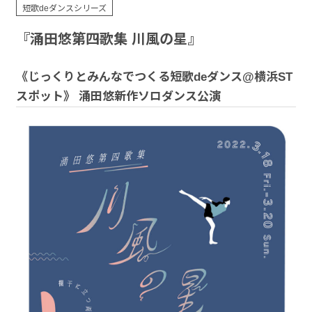
お問い合わせ
短歌deダンスシリーズ
『涌田悠第四歌集 川風の星』
《じっくりとみんなでつくる短歌deダンス@横浜ST
スポット》 涌田悠新作ソロダンス公演