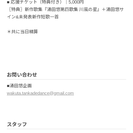
■ 応援チケット（特典付き）｜5,000円
〖特典〗新作歌集『涌田悠第四歌集 川風の星』＋涌田悠サ
イン&未発表新作短歌一首
＊共に当日精算
お問い合わせ
■涌田悠企画
wakuta.tankadedance@gmail.com
スタッフ