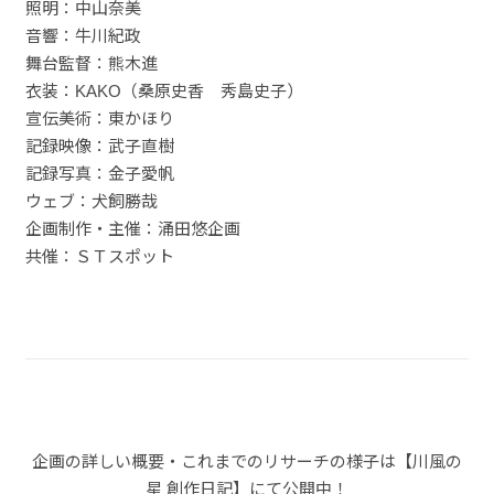
照明：中山奈美
音響：牛川紀政
舞台監督：熊木進
衣装：KAKO（桑原史香 秀島史子）
宣伝美術：東かほり
記録映像：武子直樹
記録写真：金子愛帆
ウェブ：犬飼勝哉
企画制作・主催：涌田悠企画
共催：ＳＴスポット
企画の詳しい概要・これまでのリサーチの様子は【川風の
星 創作日記】にて公開中！