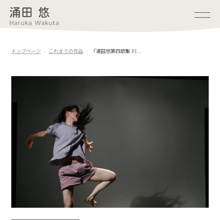
トップページ
これまでの作品
『涌田悠第四歌集 川…
お知らせ
プロフィール
公演情報
短歌
映像
これまでの作品