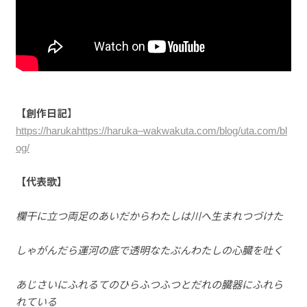
【創作日記
】
https://harukahttps://haruka–wakwakuta.com/blog/uta.com/bl
og/
【代表歌】
欄干に立つ両足のあいだからわたしは川へ生まれつづけた
しゃがんだら運河の底で透明なたぶんわたしの心臓を吐く
あじさいにふれるてのひらふつふつとだれの臓器にふれら
れている