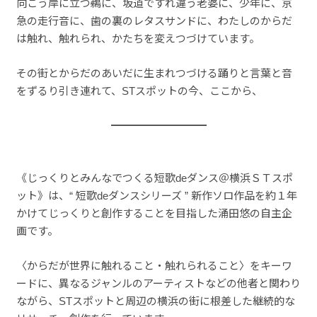
向こう岸に立つ鵜に、坂道ですれ違う老婆に、少年に、京
急の走行音に、歯の裏のレタスサンドに、わたしのからだ
は触れ、触れられ、かたちを変えつづけています。
その街とからだのあいだに生まれつづける踊りと言葉と音
をずるり引き連れて、STスポットの今、ここから、
━━━━━━━━━
《じっくりとみんなでつくる短歌deダンス＠横浜ＳＴスポ
ット》は、“ 短歌deダンスシリーズ ” 新作ソロ作品を約１年
かけてじっくりと創作することを目指した涌田悠の自主企
画です。
〈からだが世界に触れること・触れられること〉をキーワ
ードに、異なるジャンルのアーティストなどの他者と関わり
ながら、STスポットと周辺の横浜の街に根差した継続的な