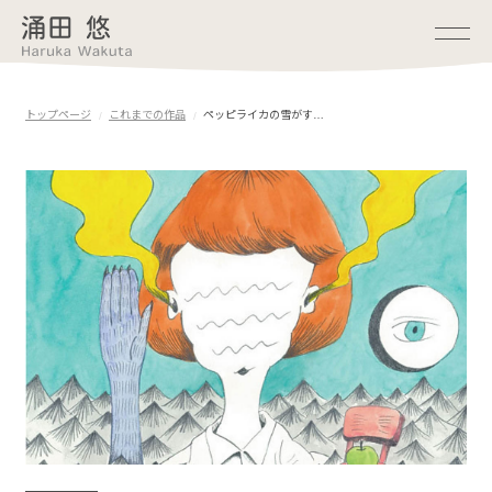
トップページ
これまでの作品
ペッピライカの雪がす…
お知らせ
プロフィール
公演情報
短歌
映像
これまでの作品