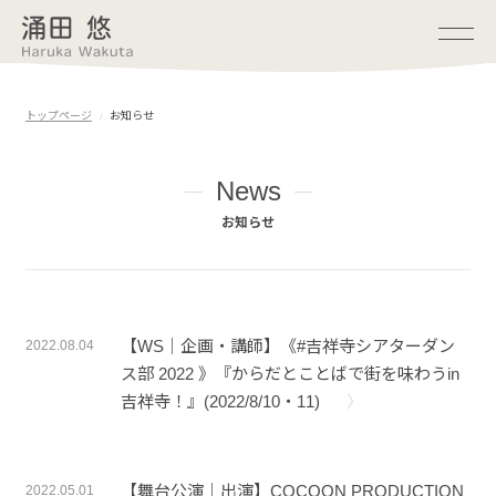
トップページ
お知らせ
お知らせ
News
プロフィール
お知らせ
公演情報
短歌
【WS｜企画・講師】《#吉祥寺シアターダン
2022.08.04
ス部 2022 》『からだとことばで街を味わうin
映像
吉祥寺！』(2022/8/10・11)
これまでの作品
【舞台公演｜出演】COCOON PRODUCTION
2022.05.01