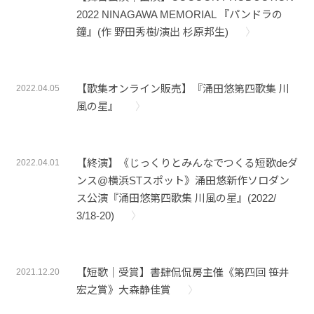
お問い合わせ
2022 NINAGAWA MEMORIAL 『パンドラの
鐘』(作 野田秀樹/演出 杉原邦生)
【歌集オンライン販売】『涌田悠第四歌集 川
2022.04.05
風の星』
【終演】《じっくりとみんなでつくる短歌deダ
2022.04.01
ンス@横浜STスポット》涌田悠新作ソロダン
ス公演『涌田悠第四歌集 川風の星』(2022/
3/18-20)
【短歌｜受賞】書肆侃侃房主催《第四回 笹井
2021.12.20
宏之賞》大森静佳賞