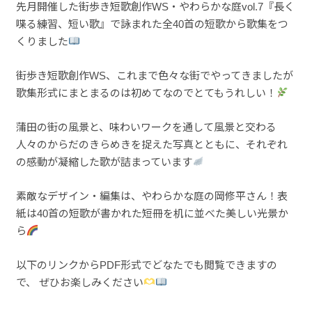
先月開催した街歩き短歌創作WS・やわらかな庭vol.7『長く
喋る練習、短い歌』で詠まれた全40首の短歌から歌集をつ
くりました
街歩き短歌創作WS、これまで色々な街でやってきましたが
歌集形式にまとまるのは初めてなのでとてもうれしい！
蒲田の街の風景と、味わいワークを通して風景と交わる
人々のからだのきらめきを捉えた写真とともに、それぞれ
の感動が凝縮した歌が詰まっています
素敵なデザイン・編集は、やわらかな庭の岡修平さん！表
紙は40首の短歌が書かれた短冊を机に並べた美しい光景か
ら
以下のリンクからPDF形式でどなたでも閲覧できますの
で、 ぜひお楽しみください