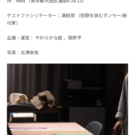
所：niwa （東京都大田区蒲田5-28-13）
ゲストファシリテーター：涌田悠 （短歌を詠むダンサー/振
付家）
企画・運営： やわらかな庭 、岡修平
写真：北澤泉祐